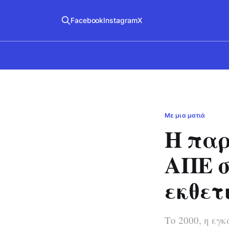
Facebook
Instagram
X
Με μια ματιά
Η παρ
ΑΠΕ σ
εκθετ
Το 2000, η εγ