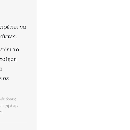
 πρέπει να
άκτες.
εύει το
ποίηση
α
ε σε
ούς όρους
 πηγή στην
ή.