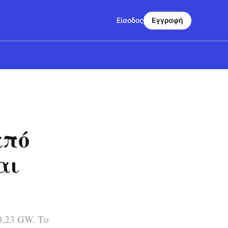
Είσοδος
Εγγραφή
από
αι
0,23 GW. Το