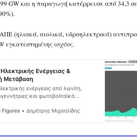
1,99 GW και η παραγωγή κατέρρευσε από 34,3 σε
90%).
 ΑΠΕ (ηλιακά, αιολικά, υδροηλεκτρικά) αντιπ
W εγκατεστημένης ισχύος.
Ηλεκτρικής Ενέργειας &
ή Μετάβαση
εκτρικής ενέργειας από λιγνίτη,
ογεννήτριες και φωτοβολταϊκά
ς Πηγές Ενέργειας) στην Ελλάδα.
Δημήτρης Μιχαηλίδης
 Figures