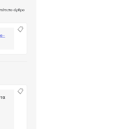
ωτότυπο άρθρο
📋
pe-
📋
τα 
-