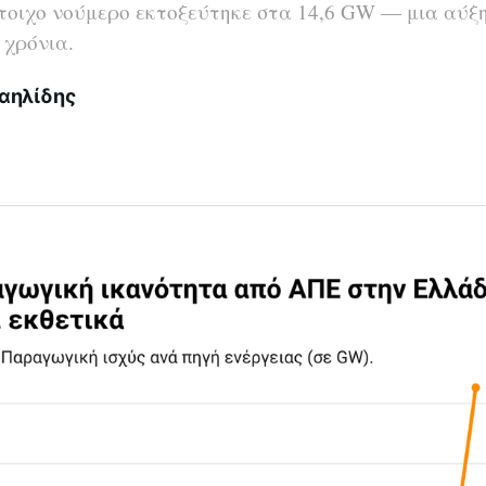
στοιχο νούμερο εκτοξεύτηκε στα 14,6 GW — μια αύξ
 χρόνια.
αηλίδης