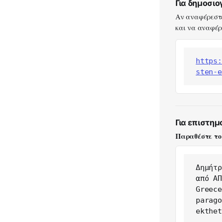
Για δημοσι
Αν αναφέρεστε
και να αναφέρε
https:
sten-e
Για επιστημ
Παραθέστε το
Δημήτρ
από ΑΠ
Greece
parago
ekthet