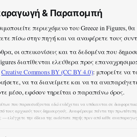
αραγωγή & Παραπομπή
ιμοποιείτε περιεχόμενο του Greece in Figures, θα
τε πίσω στην πηγή και να αναφέρετε τους συντ
θρα, οι απεικονίσεις και τα δεδομένα που δημοσι
 Figures διατίθενται ελεύθερα προς επαναχρησιμο
α
Creative Commons BY (CC BY 4.0)
: μπορείτε να τ
ιήσετε, να τα διανείμετε και να τα αναπαράγετ
τε μέσο, εφόσον τηρείται ο παραπάνω όρος.
ρίτων που παρουσιάζονται εδώ ενδέχεται να υπόκεινται σε διαφορετικ
από τους αρχικούς τους δημιουργούς. Αναφέρουμε πάντα την πρωτότυπη
ς — ελέγχετε την άδεια της εκάστοτε πηγής πριν από κάθε αναπαραγωγ