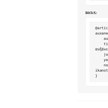
BibTeX:
@artic
auxane
    author = {Δημήτρης Μιχαηλίδης},

    title = {Η παραγωγική ικανότητα από ΑΠΕ στην Ελλάδα 
αυξάνε
    journal = {Greece in Figures},

    year = {2026},

    note = {https://greeceinfigures.com/e-paragogike-
ikanot
}