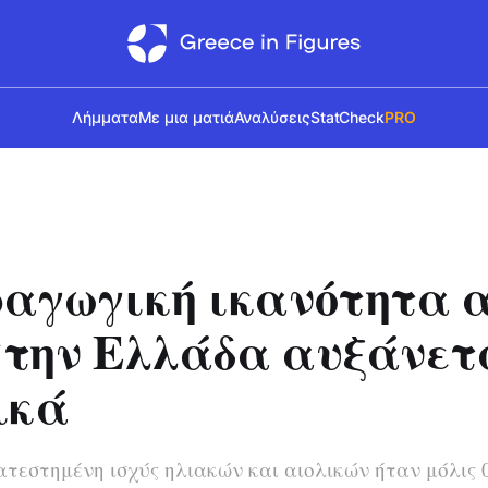
Λήμματα
Με μια ματιά
Αναλύσεις
StatCheck
PRO
αγωγική ικανότητα 
την Ελλάδα αυξάνετ
ικά
κατεστημένη ισχύς ηλιακών και αιολικών ήταν μόλις 