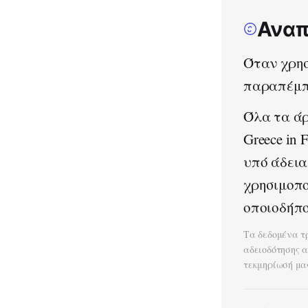
Αναπ
Όταν χρησ
παραπέμπε
Όλα τα άρ
Greece in
υπό άδει
χρησιμοπο
οποιοδήπο
Τα δεδομένα τ
αδειοδότησης 
τεκμηρίωσή μα