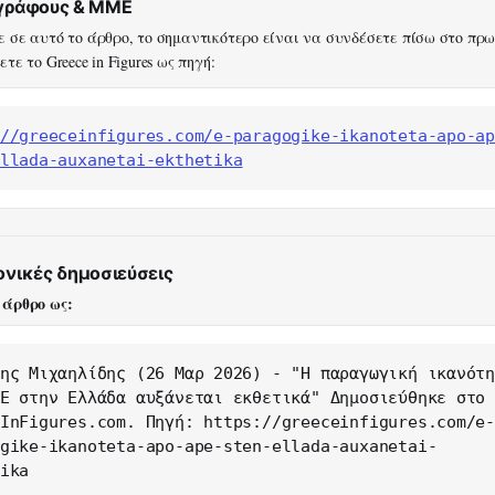
ογράφους & ΜΜΕ
 σε αυτό το άρθρο, το σημαντικότερο είναι να συνδέσετε πίσω στο πρ
τε το Greece in Figures ως πηγή:
//greeceinfigures.com/e-paragogike-ikanoteta-apo-a
llada-auxanetai-ekthetika
ονικές δημοσιεύσεις
 άρθρο ως:
ης Μιχαηλίδης (26 Μαρ 2026) - "Η παραγωγική ικανότη
Ε στην Ελλάδα αυξάνεται εκθετικά" Δημοσιεύθηκε στο 
InFigures.com. Πηγή: https://greeceinfigures.com/e
gike-ikanoteta-apo-ape-sten-ellada-auxanetai-
ika