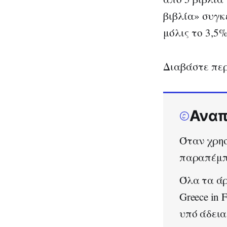
βιβλία» συγκ
μόλις το 3,5
Διαβάστε πε
Αναπ
Όταν χρησ
παραπέμπε
Όλα τα άρ
Greece in
υπό άδει