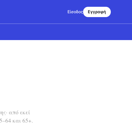
Είσοδος
Εγγραφή
ης· από εκεί
5–64 και 65+.