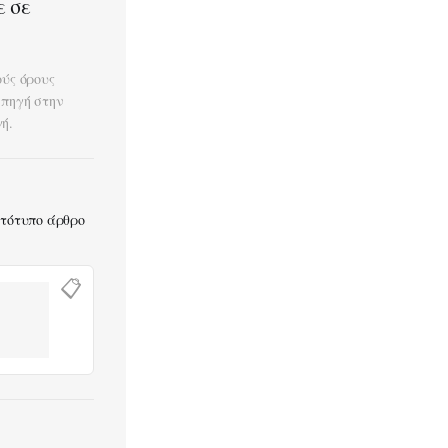
ε σε
ούς όρους
 πηγή στην
ή.
ωτότυπο άρθρο
📋