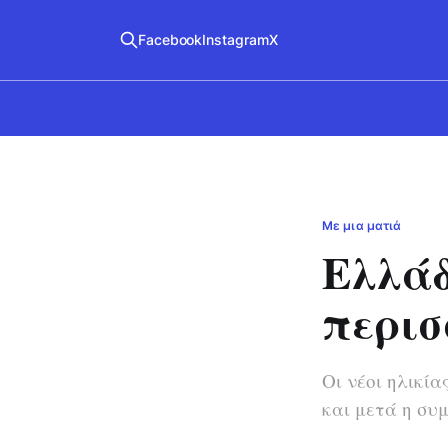
Facebook
Instagram
X
Με μια ματιά
Ελλάδ
περισ
Οι νέοι ηλικί
και μετά η συ