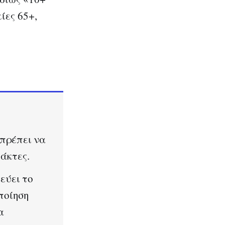
ίες 65+,
 πρέπει να
άκτες.
εύει το
ποίηση
α