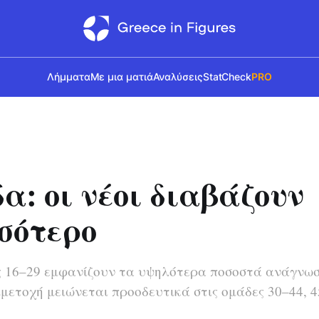
Λήμματα
Με μια ματιά
Αναλύσεις
StatCheck
PRO
α: οι νέοι διαβάζουν
σότερο
ας 16–29 εμφανίζουν τα υψηλότερα ποσοστά ανάγνωσ
μμετοχή μειώνεται προοδευτικά στις ομάδες 30–44, 4