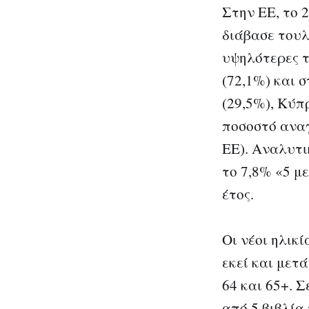
Στην ΕΕ, το 
διάβασε τουλ
υψηλότερες τ
(72,1%) και 
(29,5%), Κύπρ
ποσοστό ανα
ΕΕ). Αναλυτι
το 7,8% «5 μ
έτος.
Οι νέοι ηλικ
εκεί και μετ
64 και 65+. Σ
από 5 βιβλία 