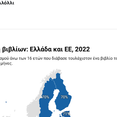
λλόλλι