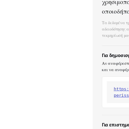
χρησιμοπο
οποιοδήπο
Τα δεδομένα τ
αδειοδότησης 
τεκμηρίωσή μα
Για δημοσι
Αν αναφέρεστε
και να αναφέρε
https:
periss
Για επιστημ