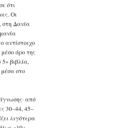
σε ότι
ες. Οι
 στη Δανία
υμανία
το αντίστοιχο
μέσο όρο της
 5» βιβλία,
» μέσα στο
νάγνωσης· από
ς 30–44, 45–
άζει λιγότερα
ιδίως «10+