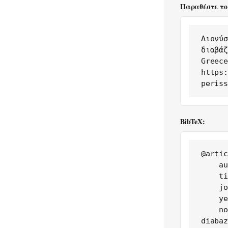
Παραθέστε το
Διονύσ
διαβάζ
Greece
https:
periss
BibTeX:
@artic
    author = {Διονύσης Κουλλόλλι},

    title = {Ελλάδα: οι νέοι διαβάζουν περισσότερο},

    journal = {Greece in Figures},

    year = {2026},

    note = {https://greeceinfigures.com/ellada-oi-neoi-
diabaz