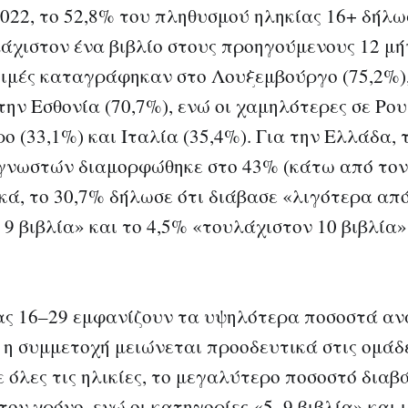
2022, το 52,8% του πληθυσμού ηληκίας 16+ δήλω
άχιστον ένα βιβλίο στους προηγούμενους 12 μήν
ιμές καταγράφηκαν στο Λουξεμβούργο (75,2%),
στην Εσθονία (70,7%), ενώ οι χαμηλότερες σε Ρο
ο (33,1%) και Ιταλία (35,4%). Για την Ελλάδα, 
γνωστών διαμορφώθηκε στο 43% (κάτω από τον 
κά, το 30,7% δήλωσε ότι διάβασε «λιγότερα από
ε 9 βιβλία» και το 4,5% «τουλάχιστον 10 βιβλία
ίας 16–29 εμφανίζουν τα υψηλότερα ποσοστά α
ά η συμμετοχή μειώνεται προοδευτικά στις ομάδε
ε όλες τις ηλικίες, το μεγαλύτερο ποσοστό διαβ
τον χρόνο, ενώ οι κατηγορίες «5–9 βιβλία» και 