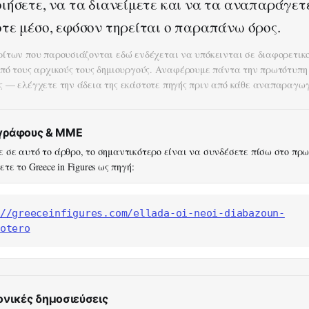
ιήσετε, να τα διανείμετε και να τα αναπαράγετ
τε μέσο, εφόσον τηρείται ο παραπάνω όρος.
ρίτων που παρουσιάζονται εδώ ενδέχεται να υπόκεινται σε διαφορετικ
από τους αρχικούς τους δημιουργούς. Αναφέρουμε πάντα την πρωτότυπη
ς — ελέγχετε την άδεια της εκάστοτε πηγής πριν από κάθε αναπαραγωγ
ογράφους & ΜΜΕ
 σε αυτό το άρθρο, το σημαντικότερο είναι να συνδέσετε πίσω στο πρ
τε το Greece in Figures ως πηγή:
//greeceinfigures.com/ellada-oi-neoi-diabazoun-
otero
ονικές δημοσιεύσεις