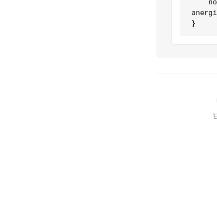
    note = {https://greeceinfigures.com/ellada-sto-8-5-i-
anergi
}
Έ