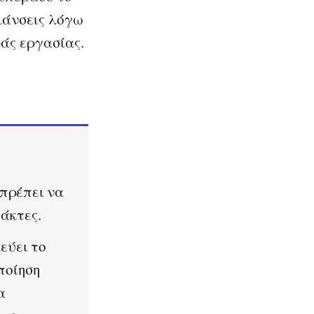
μάνσεις λόγω
ράς εργασίας.
 πρέπει να
άκτες.
εύει το
ποίηση
α