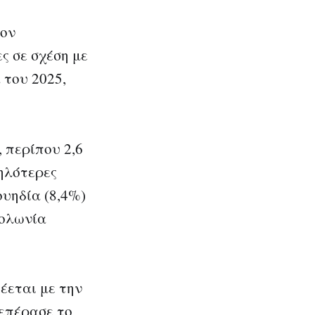
τον
ς σε σχέση με
 του 2025,
 περίπου 2,6
ψηλότερες
ουηδία (8,4%)
Πολωνία
έεται με την
ξεπέρασε το