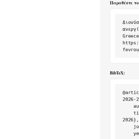
Παραθέστε το
Διονύσ
ανεργί
Greece
https:
fevrou
BibTeX:
@artic
2026-2
    author = {Διονύσης Κουλλόλλι},

    title = {Ελλάδα: στο 8,5% η ανεργία τον Φεβρουάριο του 
2026},

    journal = {Greece in Figures},

    year = {2026},
