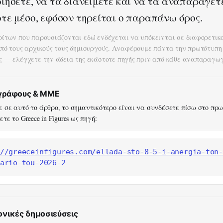
ιήσετε, να τα διανείμετε και να τα αναπαράγετ
τε μέσο, εφόσον τηρείται ο παραπάνω όρος.
ρίτων που παρουσιάζονται εδώ ενδέχεται να υπόκεινται σε διαφορετικ
από τους αρχικούς τους δημιουργούς. Αναφέρουμε πάντα την πρωτότυπη
ς — ελέγχετε την άδεια της εκάστοτε πηγής πριν από κάθε αναπαραγωγ
ογράφους & ΜΜΕ
 σε αυτό το άρθρο, το σημαντικότερο είναι να συνδέσετε πίσω στο πρ
τε το Greece in Figures ως πηγή:
//greeceinfigures.com/ellada-sto-8-5-i-anergia-ton
ario-tou-2026-2
ονικές δημοσιεύσεις