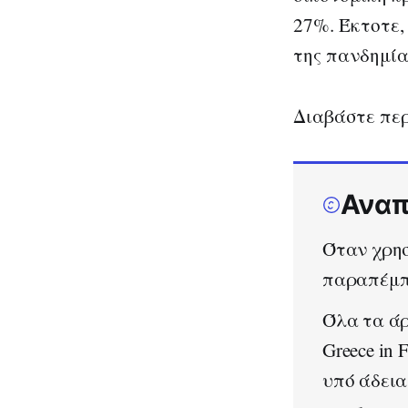
27%. Έκτοτε,
της πανδημία
Διαβάστε πε
Αναπ
Όταν χρησ
παραπέμπε
Όλα τα άρ
Greece in
υπό άδει