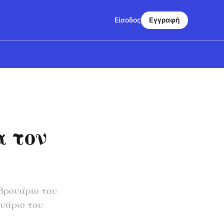
Είσοδος
Εγγραφή
α τον
βρουάριο του
ουάριο του