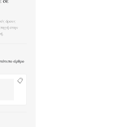
ε σε
ούς όρους
 πηγή στην
ή.
ωτότυπο άρθρο
📋
-