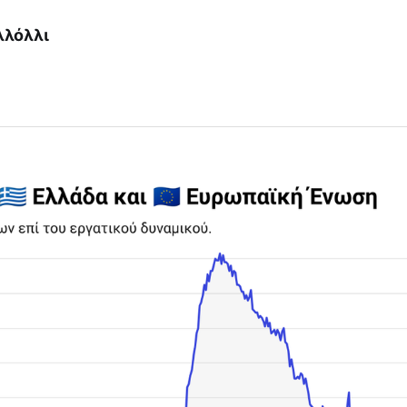
λλόλλι