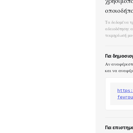
χρησιμοπο
οποιοδήπο
Τα δεδομένα τ
αδειοδότησης 
τεκμηρίωσή μα
Για δημοσι
Αν αναφέρεστε
και να αναφέρε
https:
fevrou
Για επιστημ