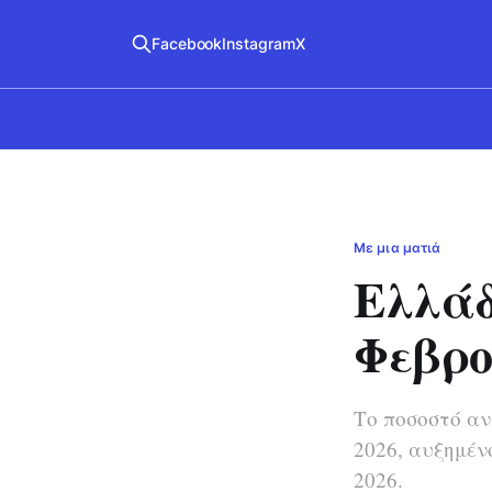
Facebook
Instagram
X
Με μια ματιά
Ελλάδ
Φεβρο
Το ποσοστό αν
2026, αυξημέν
2026.