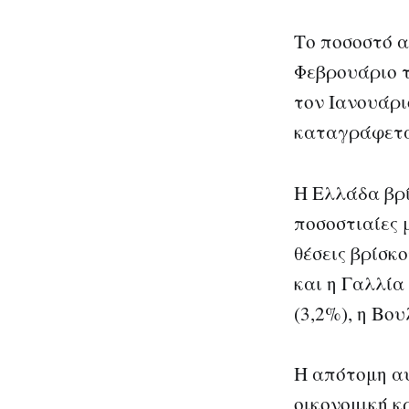
Το ποσοστό α
Φεβρουάριο τ
τον Ιανουάρι
καταγράφεται
Η Ελλάδα βρί
ποσοστιαίες 
θέσεις βρίσκο
και η Γαλλία
(3,2%), η Βου
Η απότομη αύ
οικονομική κ