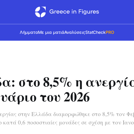
Λήμματα
Με μια ματιά
Αναλύσεις
StatCheck
PRO
α: στο 8,5% η ανεργί
υάριο του 2026
εργίας στην Ελλάδα διαμορφώθηκε στο 8,5% τον Φε
ο κατά 0,6 ποσοστιαίες μονάδες σε σχέση με τον Ιαν