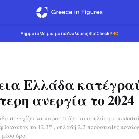
Λήμματα
Με μια ματιά
Αναλύσεις
StatCheck
PRO
εια Ελλάδα κατέγραψ
τερη ανεργία το 2024
δα συνεχίζει να παρουσιάζει το υψηλότερο ποσοστό
φθάνοντας το 12,3%, δηλαδή 2,2 ποσοστιαίες μονάδ
 μέσο όρο.