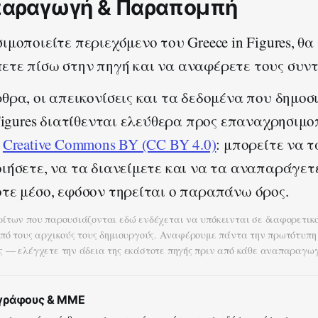
αραγωγή & Παραπομπή
ιμοποιείτε περιεχόμενο του Greece in Figures, θα
τε πίσω στην πηγή και να αναφέρετε τους συντ
θρα, οι απεικονίσεις και τα δεδομένα που δημοσι
 Figures διατίθενται ελεύθερα προς επαναχρησιμο
α
Creative Commons BY (CC BY 4.0)
: μπορείτε να τ
ιήσετε, να τα διανείμετε και να τα αναπαράγετ
τε μέσο, εφόσον τηρείται ο παραπάνω όρος.
ρίτων που παρουσιάζονται εδώ ενδέχεται να υπόκεινται σε διαφορετικ
από τους αρχικούς τους δημιουργούς. Αναφέρουμε πάντα την πρωτότυπη
ς — ελέγχετε την άδεια της εκάστοτε πηγής πριν από κάθε αναπαραγωγ
ογράφους & ΜΜΕ