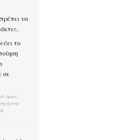
 πρέπει να
άκτες.
εύει το
ποίηση
α
ε σε
ούς όρους
 πηγή στην
ή.