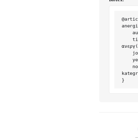
@artic
anergi
    author = {Δημήτρης Μιχαηλίδης},

    title = {Η Βόρεια Ελλάδα κατέγραψε την υψηλότερη 
ανεργί
    journal = {Greece in Figures},

    year = {2025},

    note = {https://greeceinfigures.com/i-boreia-ellada-
kategr
}