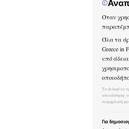
Αναπ
Όταν χρησ
παραπέμπε
Όλα τα άρ
Greece in
υπό άδει
χρησιμοπο
οποιοδήπο
Τα δεδομένα τ
αδειοδότησης 
τεκμηρίωσή μα
Για δημοσι