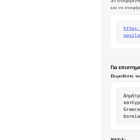
Αν αναφέρεστε
και να αναφέρε
https:
upsilo
Για επιστημ
Παραθέστε το
Δημήτρ
κατέγρ
Greece
boreia
BibTeX: