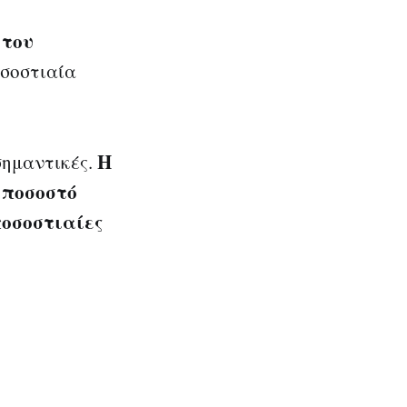
 του
οσοστιαία
Η
σημαντικές.
 ποσοστό
ποσοστιαίες