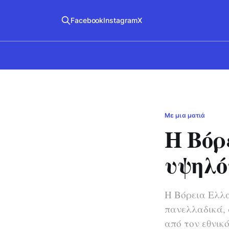
Facebook
Instagram
X
Με μια ματιά
Η Βόρ
υψηλό
Η Βόρεια Ελλά
πανελλαδικά, 
από τον εθνικό