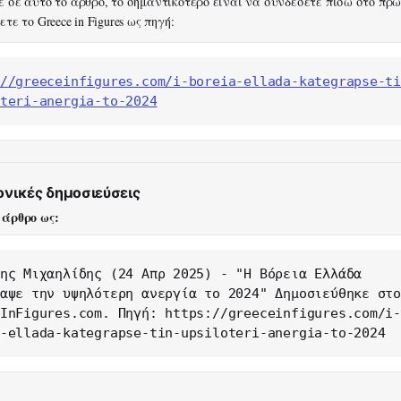
 σε αυτό το άρθρο, το σημαντικότερο είναι να συνδέσετε πίσω στο πρ
τε το Greece in Figures ως πηγή:
//greeceinfigures.com/i-boreia-ellada-kategrapse-t
teri-anergia-to-2024
ονικές δημοσιεύσεις
 άρθρο ως:
ης Μιχαηλίδης (24 Απρ 2025) - "Η Βόρεια Ελλάδα 
αψε την υψηλότερη ανεργία το 2024" Δημοσιεύθηκε στο
InFigures.com. Πηγή: https://greeceinfigures.com/i
-ellada-kategrapse-tin-upsiloteri-anergia-to-2024