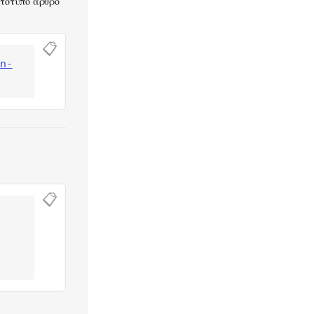
ωτότυπο άρθρο
📋
in-
📋
 
-