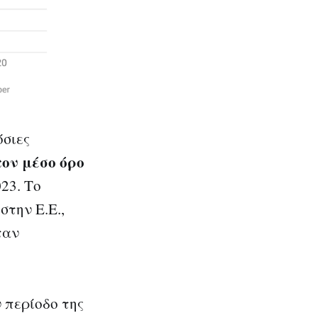
όσιες
τον μέσο όρο
23. Το
στην Ε.Ε.,
ταν
 περίοδο της