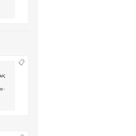
📋
ως 
to-