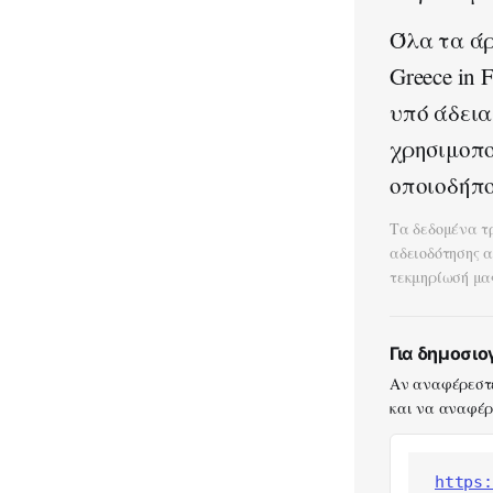
Όλα τα άρ
Greece in
υπό άδει
χρησιμοπο
οποιοδήπο
Τα δεδομένα τ
αδειοδότησης 
τεκμηρίωσή μα
Για δημοσι
Αν αναφέρεστε
και να αναφέρε
https: