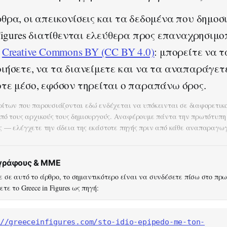
θρα, οι απεικονίσεις και τα δεδομένα που δημοσι
 Figures διατίθενται ελεύθερα προς επαναχρησιμο
α
Creative Commons BY (CC BY 4.0)
: μπορείτε να τ
ιήσετε, να τα διανείμετε και να τα αναπαράγετ
τε μέσο, εφόσον τηρείται ο παραπάνω όρος.
ρίτων που παρουσιάζονται εδώ ενδέχεται να υπόκεινται σε διαφορετικ
από τους αρχικούς τους δημιουργούς. Αναφέρουμε πάντα την πρωτότυπη
ς — ελέγχετε την άδεια της εκάστοτε πηγής πριν από κάθε αναπαραγωγ
ογράφους & ΜΜΕ
 σε αυτό το άρθρο, το σημαντικότερο είναι να συνδέσετε πίσω στο πρ
τε το Greece in Figures ως πηγή:
//greeceinfigures.com/sto-idio-epipedo-me-ton-