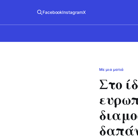
Facebook
Instagram
X
Με μια ματιά
Στο ί
ευρωπ
διαμο
δαπάν