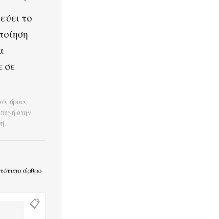
εύει το
ποίηση
α
ε σε
ούς όρους
 πηγή στην
ή.
ωτότυπο άρθρο
📋