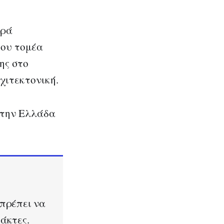
ορά
ιου τομέα
ης στο
χιτεκτονική.
στην Ελλάδα
 πρέπει να
άκτες.