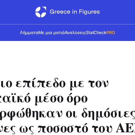
Λήμματα
Με μια ματιά
Αναλύσεις
StatCheck
PRO
διο επίπεδο με τον
αϊκό μέσο όρο
ρφώθηκαν οι δημόσιε
ες ως ποσοστό του Α