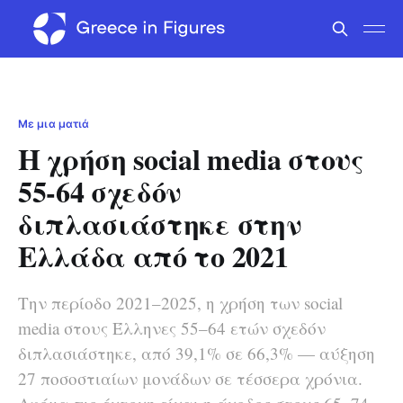
Με μια ματιά
Η χρήση social media στους
55-64 σχεδόν
διπλασιάστηκε στην
Ελλάδα από το 2021
Την περίοδο 2021–2025, η χρήση των social
media στους Έλληνες 55–64 ετών σχεδόν
διπλασιάστηκε, από 39,1% σε 66,3% — αύξηση
27 ποσοστιαίων μονάδων σε τέσσερα χρόνια.