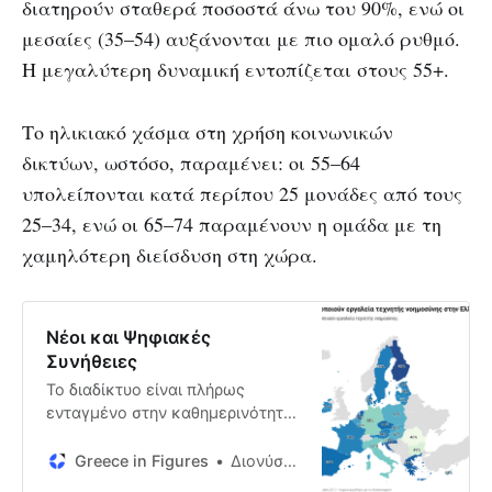
διατηρούν σταθερά ποσοστά άνω του 90%, ενώ οι
μεσαίες (35–54) αυξάνονται με πιο ομαλό ρυθμό.
Η μεγαλύτερη δυναμική εντοπίζεται στους 55+.
Το ηλικιακό χάσμα στη χρήση κοινωνικών
δικτύων, ωστόσο, παραμένει: οι 55–64
υπολείπονται κατά περίπου 25 μονάδες από τους
25–34, ενώ οι 65–74 παραμένουν η ομάδα με τη
χαμηλότερη διείσδυση στη χώρα.
Νέοι και Ψηφιακές
Συνήθειες
Το διαδίκτυο είναι πλήρως
ενταγμένο στην καθημερινότητά
των νέων στην Ελλάδα. Το 2025,
η καθημερινή χρήση του
Greece in Figures
Διονύσης Κουλλόλλι
διαδικτύου έφτασε το 99,7%,