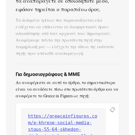
τα αναπαράγετε σε οποιοδήποτε μέσο,
εφόσον τηρείται ο παραπάνω όρος.
Τα δεδομένα τρίτων που παρουσιάζονται εδώ
ενδέχεται να υπόκεινται σε διαφορετικούς όρους
αδειοδότησης από τους αρχικούς τους δημιουργούς.
Αναφέρουμε πάντα την πρωτότυπη πηγή στην
τεκμηρίωσή μας — ελέγχετε την άδεια της εκάστοτε
πηγής πριν από κάθε αναπαραγωγή.
Για δημοσιογράφους & ΜΜΕ
Αν αναφέρεστε σε αυτό το άρθρο, το σημαντικότερο
είναι να συνδέσετε πίσω στο πρωτότυπο άρθρο και να
αναφέρετε το Greece in Figures ως πηγή:
📋
https://greeceinfigures.co
m/e-khrese-social-media-
stous-55-64-skhedon-