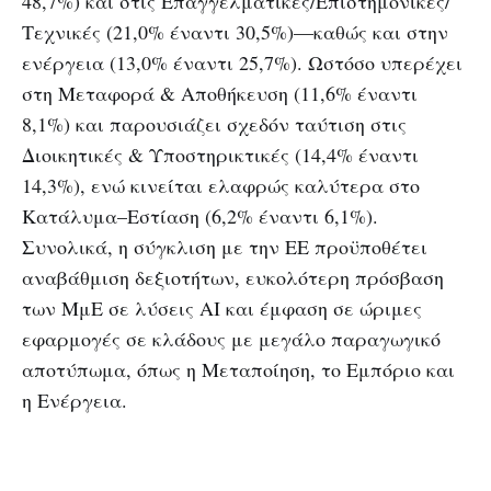
48,7%) και στις Επαγγελματικές/Επιστημονικές/
Τεχνικές (21,0% έναντι 30,5%)—καθώς και στην
ενέργεια (13,0% έναντι 25,7%). Ωστόσο υπερέχει
στη Μεταφορά & Αποθήκευση (11,6% έναντι
8,1%) και παρουσιάζει σχεδόν ταύτιση στις
Διοικητικές & Υποστηρικτικές (14,4% έναντι
14,3%), ενώ κινείται ελαφρώς καλύτερα στο
Κατάλυμα–Εστίαση (6,2% έναντι 6,1%).
Συνολικά, η σύγκλιση με την ΕΕ προϋποθέτει
αναβάθμιση δεξιοτήτων, ευκολότερη πρόσβαση
των ΜμΕ σε λύσεις AI και έμφαση σε ώριμες
εφαρμογές σε κλάδους με μεγάλο παραγωγικό
αποτύπωμα, όπως η Μεταποίηση, το Εμπόριο και
η Ενέργεια.