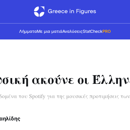
Λήμματα
Με μια ματιά
Αναλύσεις
StatCheck
PRO
υσική ακούνε οι Έλλην
ομένα του Spotify για της μουσικές προτιμήσεις τω
αηλίδης