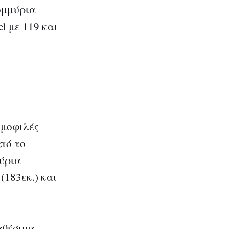
ομμύρια
l με 119 και
ημοφιλές
πό το
μύρια
(183εκ.) και
αθέσιμα