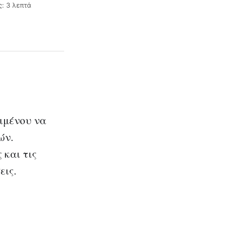
: 3 λεπτά
ιμένου να
ών.
 και τις
εις.