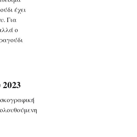
ούδι έχει
υ. Για
αλλά ο
τραγούδι
 2023
δισκογραφική
κολουθούμενη