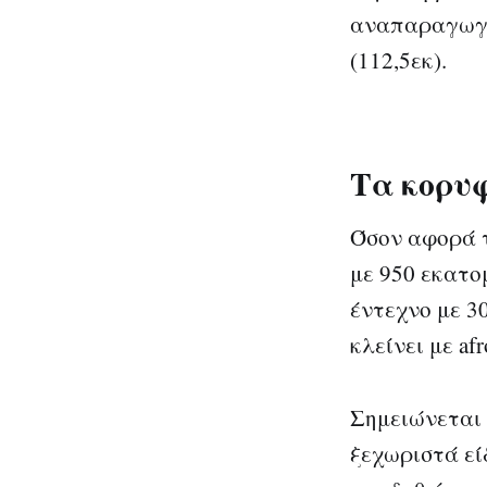
αναπαραγωγές
(112,5εκ).
Τα κορυφ
Όσον αφορά τα
με 950 εκατο
έντεχνο με 3
κλείνει με afr
Σημειώνεται 
ξεχωριστά εί