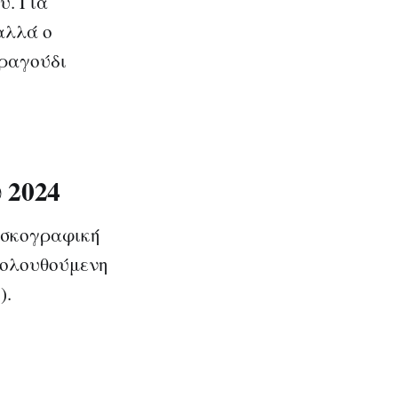
υ. Για
αλλά ο
τραγούδι
 2024
δισκογραφική
κολουθούμενη
).