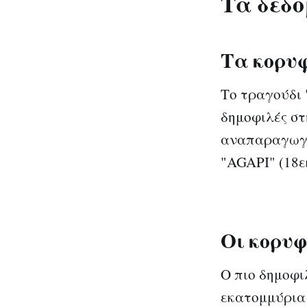
Τα δεδο
Τα κορυφ
Το τραγούδι 
δημοφιλές στ
αναπαραγωγέ
"AGAPI" (18ε
Οι κορυφ
Ο πιο δημοφι
εκατομμύρια