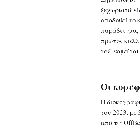
ξεχωριστά εί
αποδοθεί το 
παράδειγμα, 
πρώτος καλλι
ταξινομείται 
Οι κορυφ
Η δισκογραφι
του 2023, με
από τις OffBea