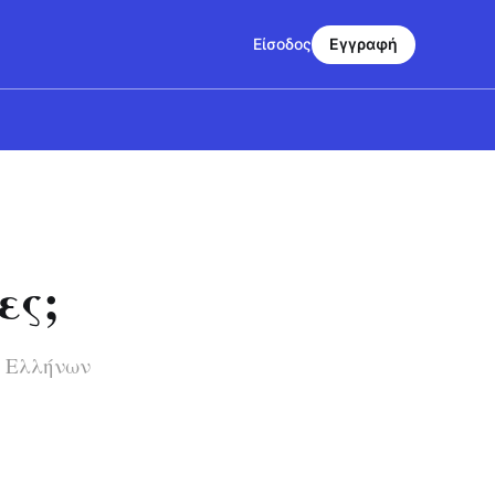
Είσοδος
Εγγραφή
ες;
ν Ελλήνων