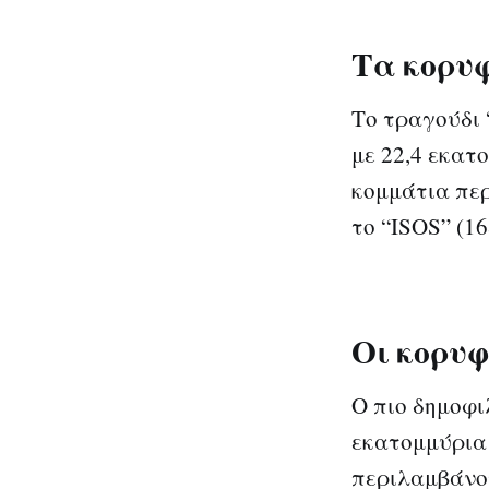
Τα κορυφ
Το τραγούδι 
με 22,4 εκατ
κομμάτια περ
το “ISOS” (16
Οι κορυφ
Ο πιο δημοφι
εκατομμύρια
περιλαμβάνου