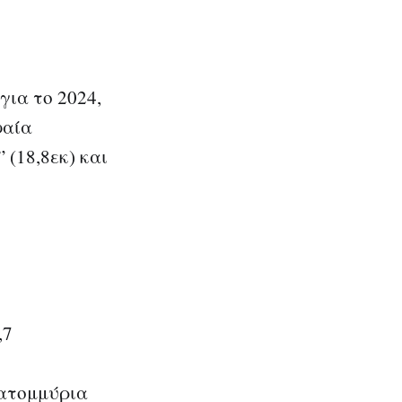
για το 2024,
φαία
 (18,8εκ) και
,7
κατομμύρια