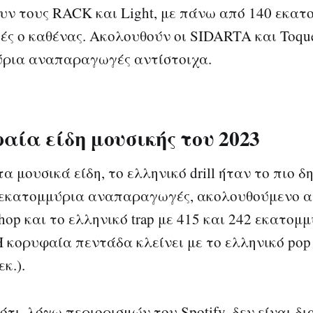
ν τους RACK και Light, με πάνω από 140 εκατ
 ο καθένας. Ακολουθούν οι SIDARTA και Toque
ύρια αναπαραγωγές αντίστοιχα.
αία είδη μουσικής του 2023
α μουσικά είδη, το ελληνικό drill ήταν το πιο δ
3 εκατομμύρια αναπαραγωγές, ακολουθούμενο α
hop και το ελληνικό trap με 415 και 242 εκατομ
Η κορυφαία πεντάδα κλείνει με το ελληνικό pop 
εκ.).
ότι, λόγω περιορισμών του Spotify, δεν είναι δι