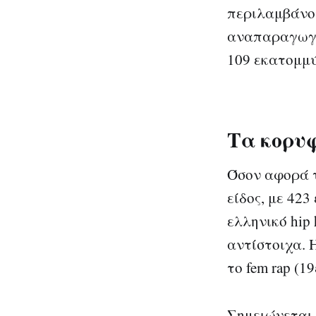
περιλαμβάνου
αναπαραγωγές
109 εκατομμ
Τα κορυφ
Όσον αφορά τ
είδος, με 42
ελληνικό hip 
αντίστοιχα. 
το fem rap (19
Σημειώνεται 